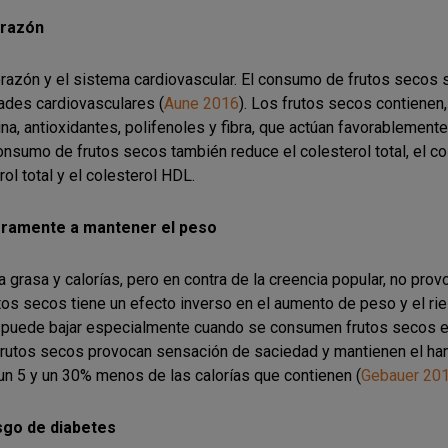
orazón
razón y el sistema cardiovascular. El consumo de frutos secos s
des cardiovasculares (
Aune 2016
). Los frutos secos contienen,
ina, antioxidantes, polifenoles y fibra, que actúan favorablement
nsumo de frutos secos también reduce el colesterol total, el cole
rol total y el colesterol HDL.
geramente a mantener el peso
 grasa y calorías, pero en contra de la creencia popular, no pr
tos secos tiene un efecto inverso en el aumento de peso y el ri
po puede bajar especialmente cuando se consumen frutos secos 
 frutos secos provocan sensación de saciedad y mantienen el ha
n 5 y un 30% menos de las calorías que contienen (
Gebauer 20
sgo de diabetes