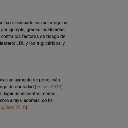
e ha relacionado con un riesgo un
 por ejemplo, grasas insaturadas,
e contra los factores de riesgo de
sterol LDL y los triglicéridos, y
ovocan un aumento de peso, más
esgo de obesidad (
Eslami 2019
).
en lugar de alimentos menos
mbre a raya; además, se ha
16
,
Baer 2018
).