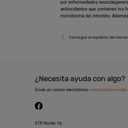
por enfermedades neurodegenera
antioxidantes que contienen los f
microbioma del intestino. Además,
Prev
Conseguir el equilibrio del microb
¿Necesita ayuda con algo?
Envíe un correo electrónico:
servicioalcliente@s
F
a
c
STR Nordic Oy