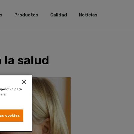
s
Productos
Calidad
Noticias
 la salud
spositivo para
para
as cookies