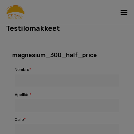
Skip
Me
to
content
Testilomakkeet
magnesium_300_half_price
Nombre
Apellido
Calle