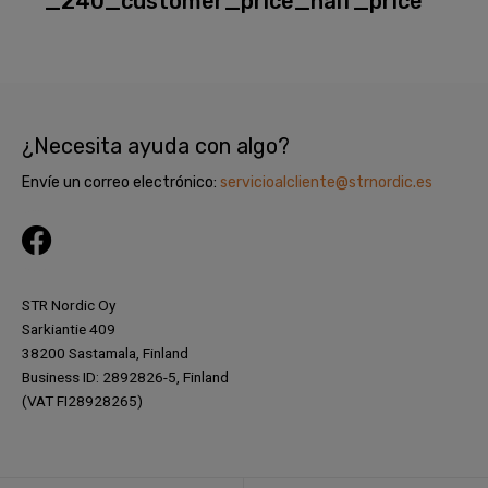
_240_customer_price_half_price
¿Necesita ayuda con algo?
Envíe un correo electrónico:
servicioalcliente@strnordic.es
F
a
c
STR Nordic Oy
e
Sarkiantie 409
38200 Sastamala, Finland
b
Business ID: 2892826-5, Finland
o
(VAT FI28928265)
o
k