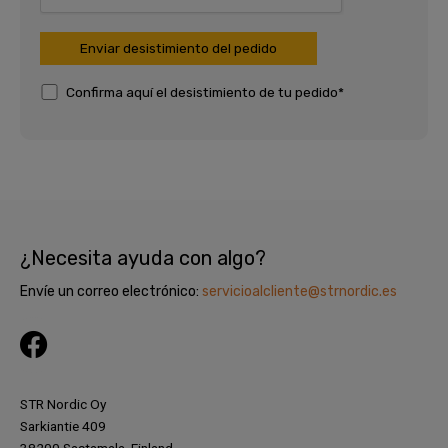
Confirma aquí el desistimiento de tu pedido*
¿Necesita ayuda con algo?
Envíe un correo electrónico:
servicioalcliente@strnordic.es
F
a
c
STR Nordic Oy
e
Sarkiantie 409