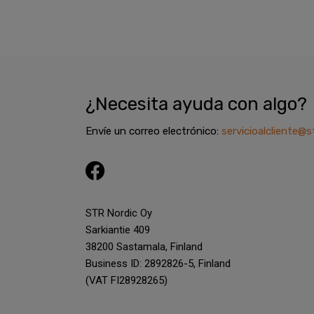
¿Necesita ayuda con algo?
Envíe un correo electrónico:
servicioalcliente@s
F
a
c
STR Nordic Oy
e
Sarkiantie 409
38200 Sastamala, Finland
b
Business ID: 2892826-5, Finland
o
(VAT FI28928265)
o
k