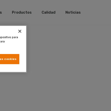
s
Productos
Calidad
Noticias
spositivo para
para
as cookies