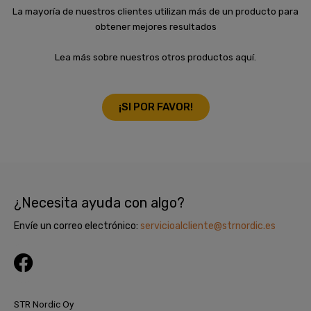
La mayoría de nuestros clientes utilizan más de un producto para
obtener mejores resultados
Lea más sobre nuestros otros productos aquí.
¡SI POR FAVOR!
¿Necesita ayuda con algo?
Envíe un correo electrónico:
servicioalcliente@strnordic.es
F
a
c
STR Nordic Oy