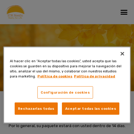
Skip
Me
to
content
Muchas gracias por su pedido!
Al hacer clic en “Aceptar todas las cookies”, usted acepta que las
cookies se guarden en su dispositivo para mejorar la navegación del
sitio, analizar el uso del mismo, y colaborar con nuestros estudios
para marketing.
Política de cookies
Politica de privacidad
Configuración de cookies
Rechazarlas todas
Aceptar todas las cookies
Estamos procesando su pedido y enviaremos su paquete lo antes
posible.
Por lo general, su paquete estará con usted dentro de 14 días.